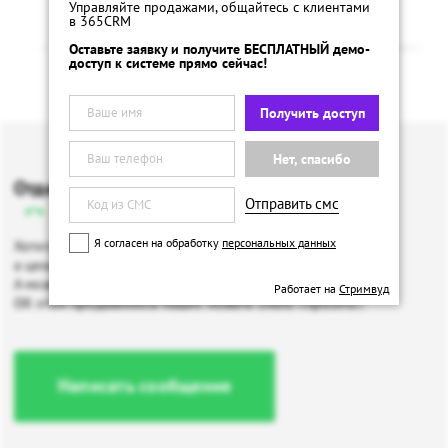
Управляйте продажами, общайтесь с клиентами
в 365CRM
Оставьте заявку и получите БЕСПЛАТНЫЙ демо-
доступ к системе прямо сейчас!
Получить доступ
Нет, спасибо
Отдел продаж
Отправить смс
8 800 555 27 13
Я согласен на обработку
персональных данных
Хотите приобрести виджеты для своего сайта,
а цены и все эти непонятные цифры кусаются?..
А может, скидку огромную желаете получить?.
Работает на
Стримвуд
Об этом продажников наших можете смело спросить!.
Написать сообщение