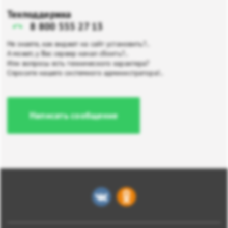
Техподдержка
8 800 555 27 13
Не знаете, как виджет на сайт установить?..
А может, у Вас сервер начал сбоить?..
Или вопросы есть технического характера?
Спросите нашего системного администратора!..
Написать сообщение