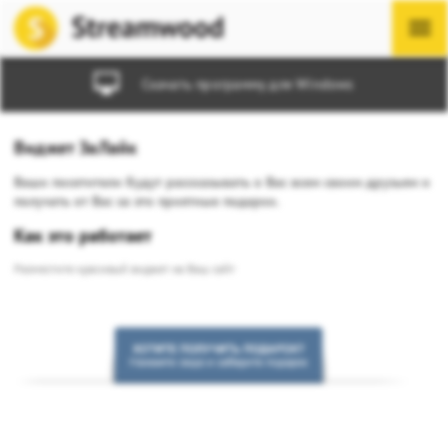
Скачать программу для Windows
Виджет ЗаЛайк
Ваши посетители будут рассказывать о Вас всем своим друзьям и
получать от Вас за это приятные подарки.
Как это работает
Разместите красивый виджет на Ваш сайт