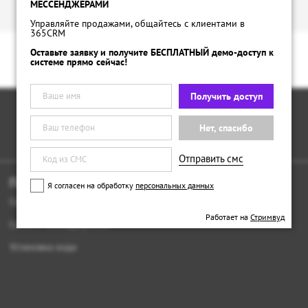
МЕССЕНДЖЕРАМИ
Управляйте продажами, общайтесь с клиентами в
365CRM
Оставьте заявку и получите БЕСПЛАТНЫЙ демо-доступ к
системе прямо сейчас!
Получить доступ
Нет, спасибо
Отправить смс
Поддержка
Цены
Я согласен на обработку
персональных данных
Связь с отделом продаж
Наши тарифы
Работает на
Стримвуд
Связь с техподдержкой
Установка кода