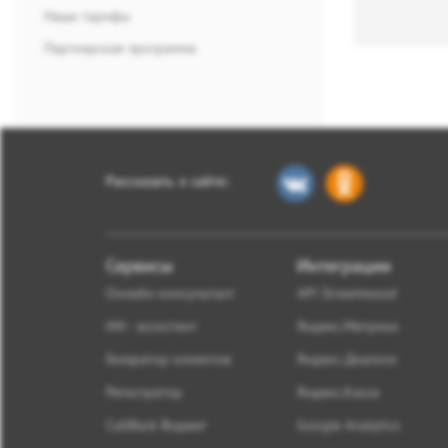
Наши тарифы
Партнерская программа
Рассказать о сайте:
Сервисы
Интеграции
Онлайн-консультант
API Streamwood
ИИ - ассистент
Яндекс.Метрика
Генератор клиентов
Яндекс.Диалоги
Регистратор
Яндекс.Касса
CallBack Виджет
Google Analytics