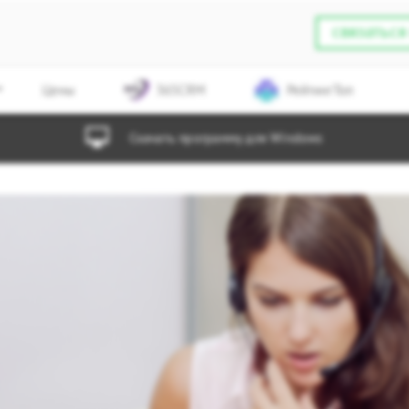
связаться
Цены
365CRM
РейтингТоп
Скачать программу для Windows
ая
а