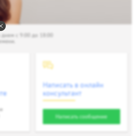
дням с 9:00 до 18:00
емени.
Написать в онлайн
те
консультант
ки
Написать сообщение