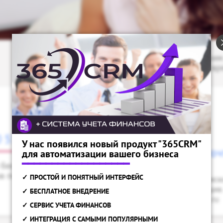
Отдел продаж работает по будним 
по московскому вр
0 555-27-13
Поддержка по
У нас появился новый продукт "365CRM"
электронной поч
для автоматизации вашего бизнеса
━━━━━━━━━━━━━━━━━━
бесплатный для
в по России.
✓ ПРОСТОЙ И ПОНЯТНЫЙ ИНТЕРФЕЙС
Для ведения перепис
используйте наш ящик
✓ БЕСПЛАТНОЕ ВНЕДРЕНИЕ
hello@streamwood.ru
✓ СЕРВИС УЧЕТА ФИНАНСОВ
✓ ИНТЕГРАЦИЯ С САМЫМИ ПОПУЛЯРНЫМИ