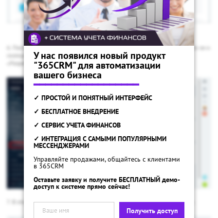
6. После того как наш вебхук создан. Необходимо проверить сохранился ли он и
У нас появился новый продукт
скопировать данные для интеграции. Для этого заходим в раздел
"365CRM" для автоматизации
«Разработчикам» и выбираем пункт «Интеграция»
вашего бизнеса
━━━━━━━━━━━━━━━━━━
✓ ПРОСТОЙ И ПОНЯТНЫЙ ИНТЕРФЕЙС
✓ БЕСПЛАТНОЕ ВНЕДРЕНИЕ
✓ СЕРВИС УЧЕТА ФИНАНСОВ
✓ ИНТЕГРАЦИЯ С САМЫМИ ПОПУЛЯРНЫМИ
МЕССЕНДЖЕРАМИ
Управляйте продажами, общайтесь с клиентами
в 365CRM
Оставьте заявку и получите БЕСПЛАТНЫЙ демо-
доступ к системе прямо сейчас!
7. В открывшемся окне должен появиться ваш ранее сохраненный вебхук.
Получить доступ