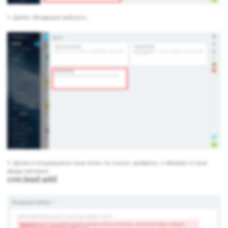
2. Далее «Входящие вебхуки»
3. Далее в открывшемся окне жмем по ссылке «выбрать» и вбиваем в поле
ввода значение
crm.lead.add