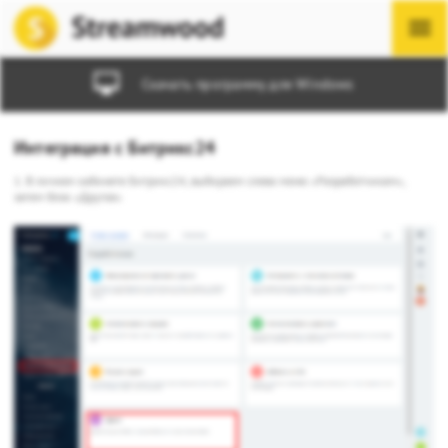
Скачать программу для Windows
Интеграция с Битрикс24
1. В личном кабинете Битрикс24, выбираем слева меню «Разработчикам»,
затем блок «Другое»