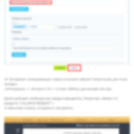
10. Вставляем скопированную строку в личный кабинет Streamwood, для этого
заходим
«Интеграция» -> «Битрикс-24» -> в поле «Вебхук для вызова rest api»
Далее выбирам необходимые продукты(виджеты). Например «Заявки из
продукта "CALLBACK-ВИДЖЕТ"»
И нажимаем кнопку «Сохранить настройки»