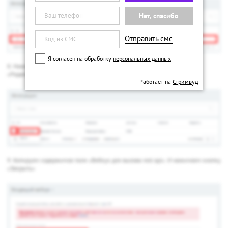
Нет, спасибо
Отправить смс
Я согласен на обработку
персональных данных
8. Нажимаем на значок «бургер (три полосочки)» и выбираем пункт
«Редактировать»
Работает на
Стримвуд
9. Копируем содержимое поля «Вебхук для вызова rest api». И нажимаем кнопку
«Закрыть»