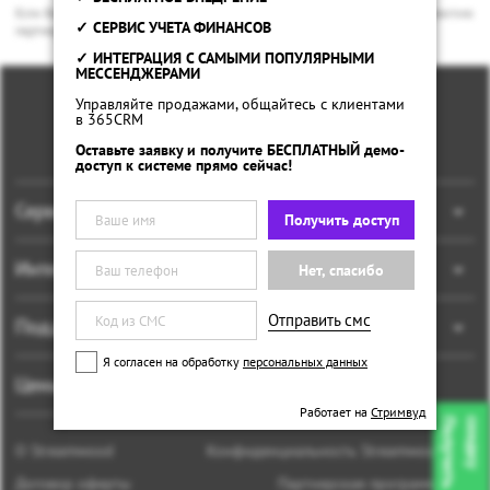
Если Вам это интересно, то оставьте Ваши данные и наш менеджер по развитию
✓ СЕРВИС УЧЕТА ФИНАНСОВ
партнерской программы свяжется с вами.
✓ ИНТЕГРАЦИЯ С САМЫМИ ПОПУЛЯРНЫМИ
МЕССЕНДЖЕРАМИ
Управляйте продажами, общайтесь с клиентами
в 365CRM
Оставьте заявку и получите БЕСПЛАТНЫЙ демо-
доступ к системе прямо сейчас!
Сервисы
Получить доступ
Онлайн-консультант
Интеграции
Нет, спасибо
ИИ - ассистент
API Streamwood
Отправить смс
Генератор клиентов
Поддержка
Яндекс.Метрика
Регистратор
Я согласен на обработку
персональных данных
Связь с отделом продаж
Яндекс.Диалоги
Цены
CallBack Виджет
Связь с техподдержкой
Яндекс.Касса
Работает на
Стримвуд
Multi-кнопка
П
о
л
у
ч
и
т
ь
с
к
и
д
к
у
Наши тарифы
Установка кода
Google Analytics
О Streamwood
Конфиденциальность Streamwood
Квизлид
amoCRM
Договор оферты
Партнерская программа