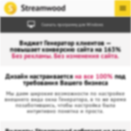
Скачать программу для Windows
Виджет Генератор клиентов —
повышает конверсию сайта на 163%
Без рекламы. Без изменения сайта.
Дизайн настраивается
на все 100%
под
требования Вашего бизнеса
Мы даем широкие возможности по настройке
внешнего вида окна Генератора, в то же время
позаботившись, чтобы настройка была
интуитивно понятна и проста.