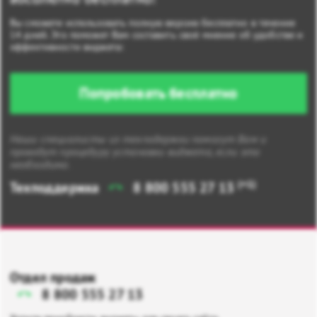
Вы сможете использовать полную версию бесплатно в течение
14 дней. Это поможет Вам составить своё мнение об удобстве и
эффективности виджета:
Попробовать бесплатно
Наши специалисты из техподержки помогут Вам и
проведут процедуру установки виджета, если это
необходимо.
(+1)
Техподдержка
8 800 555 27 13
Отдел продаж
8 800 555 27 13