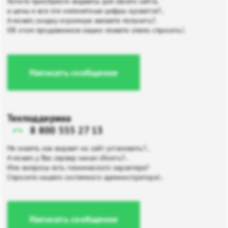
Хотите приобрести виджеты для своего сайта,
а цены и все эти непонятные цифры кусаются?..
А может, скидку огромную желаете получить?.
Об этом продажников наших можете смело спросить!.
Написать сообщение
Техподдержка
8 800 555 27 13
Не знаете, как виджет на сайт установить?..
А может, у Вас сервер начал сбоить?..
Или вопросы есть технического характера?
Спросите нашего системного администратора!..
Написать сообщение